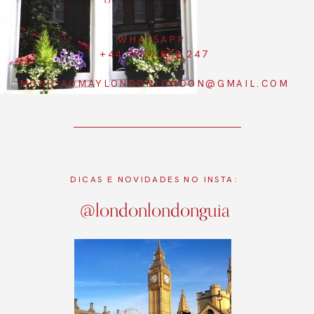
WHATSAPP:
+44 7720 879 247
MONICAOMAYLONDONLONDON@GMAIL.COM
DICAS E NOVIDADES NO INSTA:
@londonlondonguia