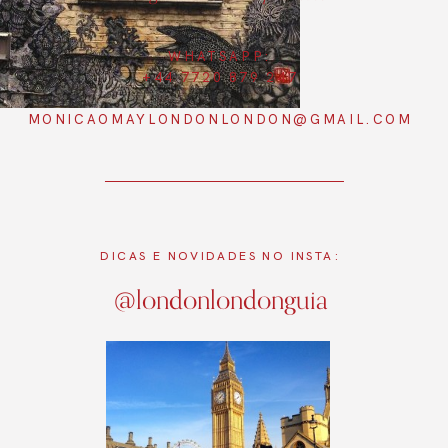
WHATSAPP:
+44 7720 879 247
MONICAOMAYLONDONLONDON@GMAIL.COM
DICAS E NOVIDADES NO INSTA:
@londonlondonguia