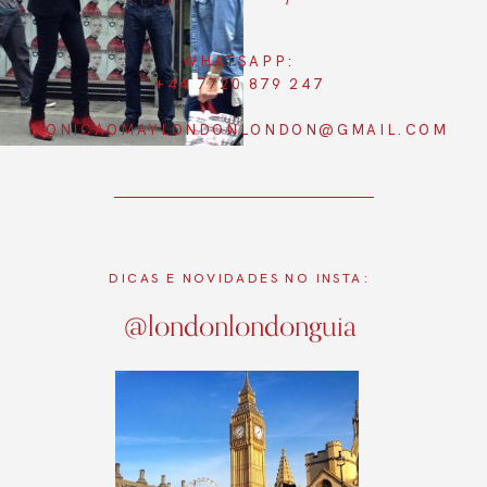
WHATSAPP:
+44 7720 879 247
MONICAOMAYLONDONLONDON@GMAIL.COM
DICAS E NOVIDADES NO INSTA:
@londonlondonguia