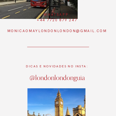
WHATSAPP:
+44 7720 879 247
MONICAOMAYLONDONLONDON@GMAIL.COM
DICAS E NOVIDADES NO INSTA:
@londonlondonguia