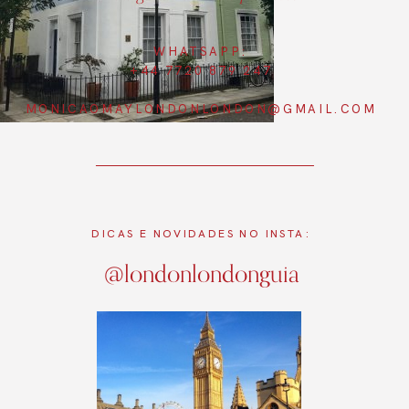
WHATSAPP:
+44 7720 879 247
MONICAOMAYLONDONLONDON@GMAIL.COM
DICAS E NOVIDADES NO INSTA:
@londonlondonguia