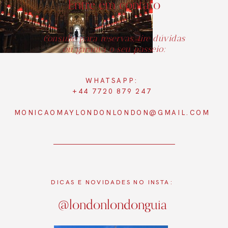
Entre em contato
Consulte para reservas, tire dúvidas
ou garanta o seu passeio:
WHATSAPP:
+44 7720 879 247
MONICAOMAYLONDONLONDON@GMAIL.COM
DICAS E NOVIDADES NO INSTA:
@londonlondonguia