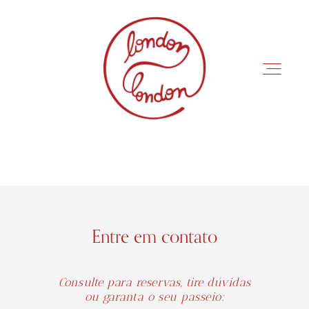
GUIA BRASILEIRA
EM LONDRES
início
Roteiros
INÍCIO
ROTEIROS
Entre em contato
Consulte para reservas, tire dúvidas
ou garanta o seu passeio: